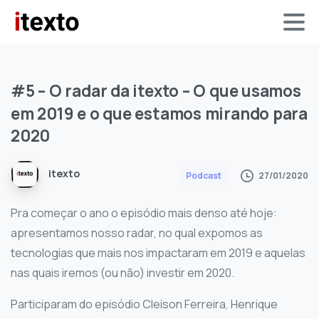
#5
–
O
radar
da
itexto
–
O
que
usamos
em
2019
e
o
que
estamos
mirando
para
2020
itexto
27/01/2020
Podcast
Pra começar o ano o episódio mais denso até hoje:
apresentamos nosso radar, no qual expomos as
tecnologias que mais nos impactaram em 2019 e aquelas
nas quais iremos (ou não) investir em 2020.
Participaram do episódio Cleison Ferreira, Henrique