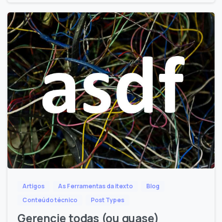
Artigos
As Ferramentas da itexto
Blog
Conteúdo técnico
Post Types
Gerencie todas (ou quase)