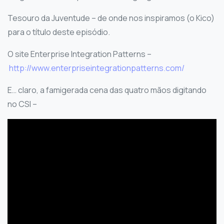
Tesouro da Juventude – de onde nos inspiramos (o Kico)
para o título deste episódio.
O site Enterprise Integration Patterns –
http://www.enterpriseintegrationpatterns.com/
E… claro, a famigerada cena das quatro mãos digitando
no CSI –