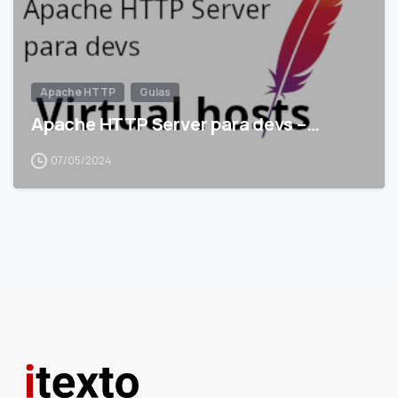
Apache HTTP
Guias
Apache HTTP Server para devs –…
07/05/2024