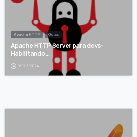
Apache HTTP
Guias
Apache HTTP Server para devs-
Habilitando…
09/05/2024