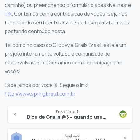
caminho) ou preenchendo o formulário acessível neste
link
. Contamos com a contribuição de vocês: seja nos
fornecendo seu feedback a respeito da plataforma ou
postando conteúdo nesta.
Tal como no caso do Groovy e Grails Brasil, este é um
projeto inteiramente voltado à comunidade de
desenvolvimento. Contamos com a participação de
vocês!
Esperamos por você lá. Segue o link!
http://www.springbrasil.com.br
Previous post
Dica de Grails #5 – quando usar belongsTo
Next post