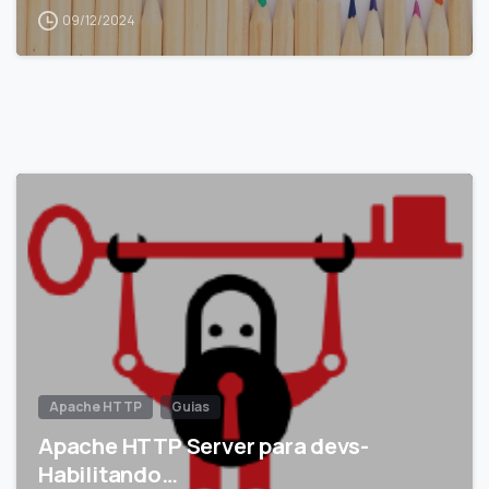
09/12/2024
Apache HTTP
Guias
Apache HTTP Server para devs-
Habilitando…